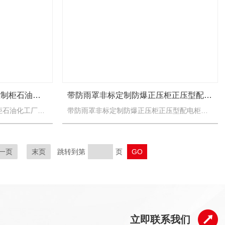
防爆正压柜IIC级防爆动力控制柜石油化工厂
带防雨罩非标定制防爆正压柜正压型配电柜
防爆正压柜IIC级防爆动力控制柜石油化工厂，本产品适用于化工、海上钻井平台、冶金、医药、轻工、纺织、食品、生物工程、航天航空工程以及军工等爆炸性气体或粉尘环境中，作为三相四线制（380V/220V）交...
带防雨罩非标定制防爆正压柜正压型配电柜，防爆正压柜主要由柜体、自控系统、布气系统、报警系统、配电系统组成；柜体由正压腔和副腔组成，正压腔内装用户的配电系统元件，副腔内装自控系统。
一页
末页
跳转到第
页
立即联系我们