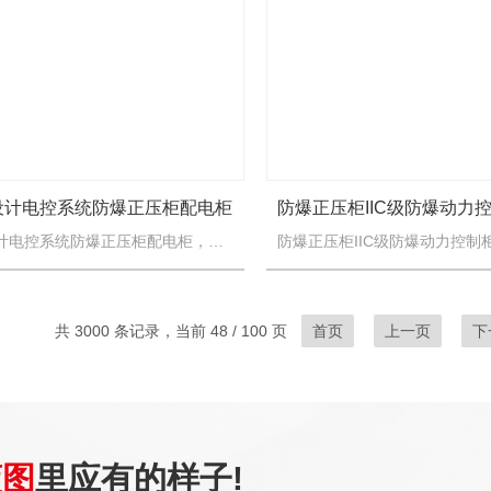
设计电控系统防爆正压柜配电柜
成套电气设计电控系统防爆正压柜配电柜，本产品适用于化工、海上钻井平台、冶金、医药、轻工、纺织、食品、生物工程、航天航空工程以及军工等爆炸性气体或粉尘环境中，作为三相四线制（380V/220V）交流低压...
共 3000 条记录，当前 48 / 100 页
首页
上一页
下
蓝图
里应有的样子!