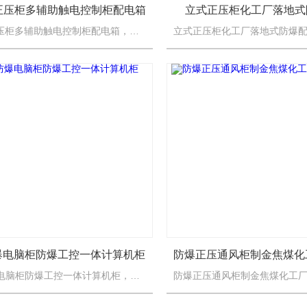
爆正压柜多辅助触电控制柜配电箱
立式正压柜化工厂落地式
PXK防爆正压柜多辅助触电控制柜配电箱，为专用于2区而设计的一种正压防爆柜，Pz系列和Px系列相比，省略了检查换气时间的安全装置，仅标志换气的时间，由用户在主腔通电前按要求进行；另外，当内部气压低于1...
爆电脑柜防爆工控一体计算机柜
琴台式防爆电脑柜防爆工控一体计算机柜，防爆正压柜适用于化工、海上钻井平台、冶金、医药、轻工、纺织、食品、生物工程、航天航空工程以及军工等爆炸性气体或粉尘环境中，作为三相四线制（380V/220V）交流...