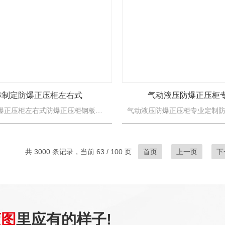
标制定防爆正压柜左右式
气动液压防爆正压柜
非标制定防爆正压柜左右式防爆正压柜钢板材料一般用GB710-88冷轧钢板，也可根据用户要求选用GB3280-84不锈钢材质。适用于轻工、纺织、酿酒、油漆、涂料、食品、生物工程、航天航空工程以及军事设施...
共 3000 条记录，当前 63 / 100 页
首页
上一页
下
蓝图
里应有的样子!