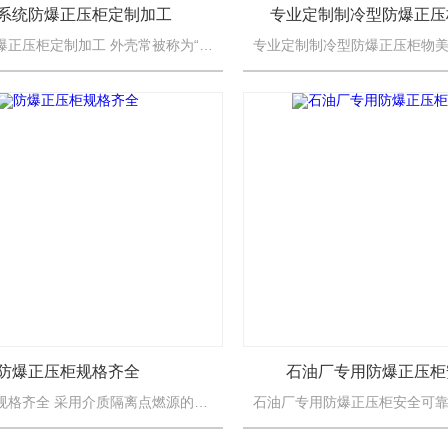
系统防爆正压柜定制加工
专业定制制冷型防爆正压
检测系统防爆正压柜定制加工 外壳常被称为“正压外壳”，它是防爆正压柜的主要构成部分。一般情况下，防爆正压柜的正压外壳采用钢板（如Q235钢板），或者用不锈钢材料（如304不锈钢）制成 。
防爆正压柜规格齐全
石油厂专用防爆正压柜
防爆正压柜规格齐全 采用介质隔离点燃源的防爆措施。即：把用户所用的电器元件安装在一个充满正压洁净气体的柜体内，使外部环境中易燃易爆的混合性气体无法接触到电器元件在正常工作时所产生的电火花或危险温度，...