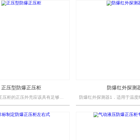
正压型防爆正压柜
防爆红外探测
正压型防爆正压柜的正压外壳应该具有足够的机械强度，正压外壳及输送管道、连接部件都用承受防爆标准规定的测试压力值，而不出现变形或损坏。防爆正压柜在柜内应设有自动安全装置，当正压柜内的压力过高时，进行压力...