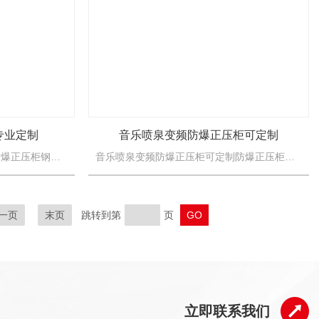
专业定制
音乐喷泉变频防爆正压柜可定制
气动液压防爆正压柜专业定制防爆正压柜钢板材料一般用GB710-88冷轧钢板，也可根据用户要求选用GB3280-84不锈钢材质。适用于轻工、纺织、酿酒、油漆、涂料、食品、生物工程、航天航空工程以及军事设...
音乐喷泉变频防爆正压柜可定制防爆正压柜钢板材料一般用GB710-88冷轧钢板，也可根据用户要求选用GB3280-84不锈钢材质。适用于轻工、纺织、酿酒、油漆、涂料、食品、生物工程、航天航空工程以及军事...
一页
末页
跳转到第
页
立即联系我们